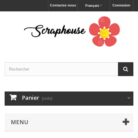
Contactez-nous
Connexion
Français
Panier
(vide)
MENU