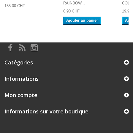
RAINBOW...
COLLE
155.00 CHF
6.90 CHF
19.90
Ajouter au panier
Ajou
Catégories
Informations
Mon compte
Informations sur votre boutique