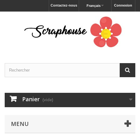
Contactez-nous
Connexion
Français
Panier
(vide)
MENU