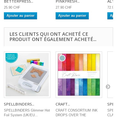
BETTERPRESS...
PINKFRESH...
ALTE
25.90 CHF
27.90 CHF
72.90
Ajouter au panier
Ajouter au panier
Ajou
LES CLIENTS QUI ONT ACHETÉ CE
PRODUIT ONT ÉGALEMENT ACHETÉ...
SPELLBINDERS...
CRAFT...
SPEL
SPELLBINDERS Glimmer Hot
CRAFT CONSORTIUM INK
SPEL
Foil System (UK/EU...
DROPS OVER THE
CLAS