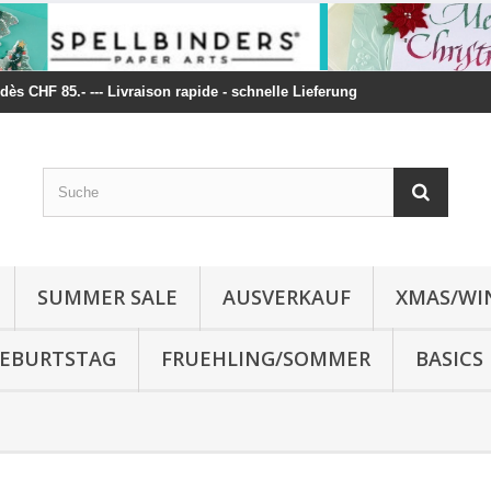
t dès CHF 85.- --- Livraison rapide - schnelle Lieferung
SUMMER SALE
AUSVERKAUF
XMAS/WI
 GEBURTSTAG
FRUEHLING/SOMMER
BASICS