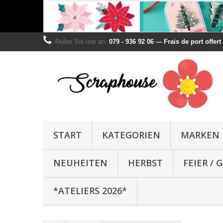
Rufen Sie uns an:
079 - 936 92 06 --- Frais de port offer
START
KATEGORIEN
MARKEN
NEUHEITEN
HERBST
FEIER /
*ATELIERS 2026*