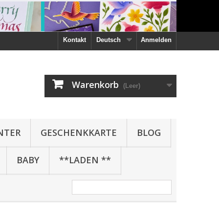
Kontakt
Deutsch
Anmelden
Warenkorb
(Leer)
NTER
GESCHENKKARTE
BLOG
BABY
**LADEN **