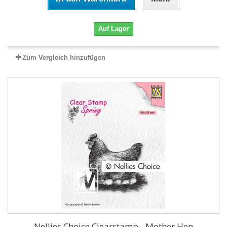
Auf Lager
Zum Vergleich hinzufügen
Nellies Choice Clearstamp - Mother Hen