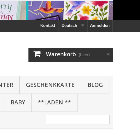
Kontakt
Deutsch
Anmelden
Warenkorb
(Leer)
NTER
GESCHENKKARTE
BLOG
BABY
**LADEN **