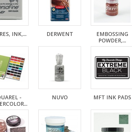
ES, INK,...
DERWENT
EMBOSSING
POWDER,...
UAREL -
NUVO
MFT INK PADS
RCOLOR...