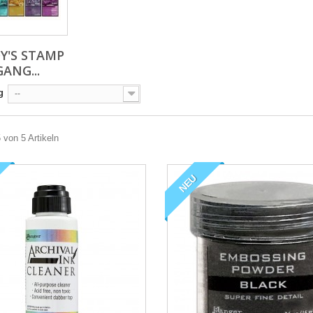
Y'S STAMP
GANG...
g
--
5 von 5 Artikeln
NEU