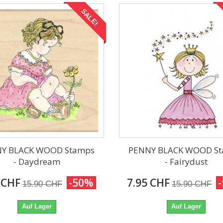
SALE!
Y BLACK WOOD Stamps
PENNY BLACK WOOD S
- Daydream
- Fairydust
 CHF
-50%
7.95 CHF
15.90 CHF
15.90 CHF
Auf Lager
Auf Lager