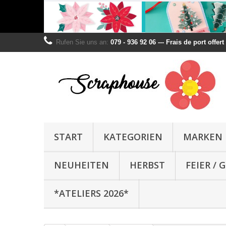
Rufen Sie uns an:
079 - 936 92 06 --- Frais de port offer
START
KATEGORIEN
MARKEN
NEUHEITEN
HERBST
FEIER /
*ATELIERS 2026*