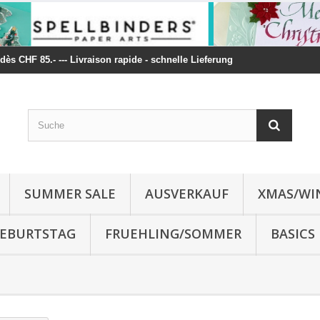
t dès CHF 85.- --- Livraison rapide - schnelle Lieferung
SUMMER SALE
AUSVERKAUF
XMAS/WI
 GEBURTSTAG
FRUEHLING/SOMMER
BASICS