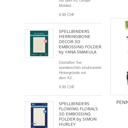
mit dem A2 Ornate
Molded...
9.90 CHF
SPELLBINDERS
HERRINGBONE
DECOR 3D
EMBOSSING FOLDER
by YANA SMAKULA
Gestalten Sie
wunderschön strukturierte
Hintergründe mit
dem A2...
9.90 CHF
PENN
SPELLBINDERS
FLOWING FLORALS
3D EMBOSSING
FOLDER by SIMON
HURLEY