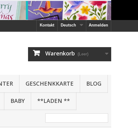
Kontakt
Deutsch
Anmelden
Warenkorb
(Leer)
NTER
GESCHENKKARTE
BLOG
BABY
**LADEN **