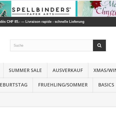
t dès CHF 85.- --- Livraison rapide - schnelle Lieferung
SUMMER SALE
AUSVERKAUF
XMAS/WI
 GEBURTSTAG
FRUEHLING/SOMMER
BASICS