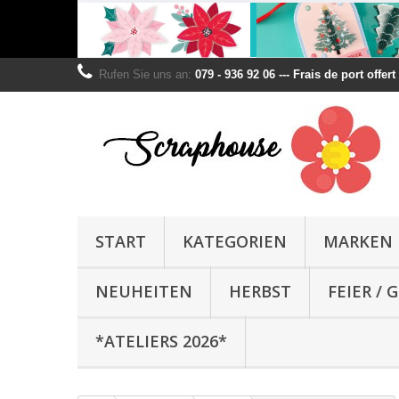
Rufen Sie uns an:
079 - 936 92 06 --- Frais de port offer
START
KATEGORIEN
MARKEN
NEUHEITEN
HERBST
FEIER /
*ATELIERS 2026*