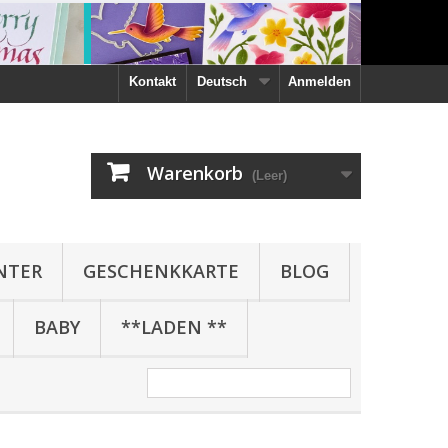
Kontakt
Deutsch
Anmelden
Warenkorb
(Leer)
NTER
GESCHENKKARTE
BLOG
BABY
**LADEN **