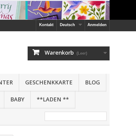
Kontakt
Deutsch
Anmelden
Warenkorb
(Leer)
NTER
GESCHENKKARTE
BLOG
BABY
**LADEN **