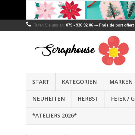
Rufen Sie uns an:
079 - 936 92 06 --- Frais de port offer
START
KATEGORIEN
MARKEN
NEUHEITEN
HERBST
FEIER /
*ATELIERS 2026*