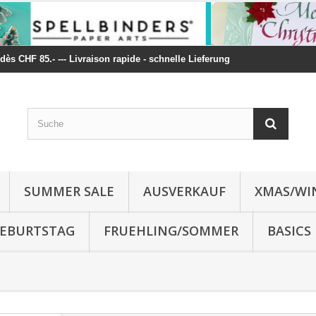
t dès CHF 85.- --- Livraison rapide - schnelle Lieferung
SUMMER SALE
AUSVERKAUF
XMAS/WI
 GEBURTSTAG
FRUEHLING/SOMMER
BASICS