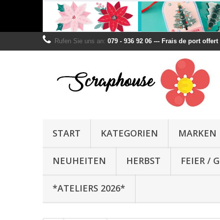
Rufen Sie uns an:
079 - 936 92 06 --- Frais de port offer
START
KATEGORIEN
MARKEN
NEUHEITEN
HERBST
FEIER /
*ATELIERS 2026*