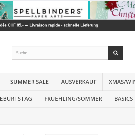
t dès CHF 85.- --- Livraison rapide - schnelle Lieferung
SUMMER SALE
AUSVERKAUF
XMAS/WI
 GEBURTSTAG
FRUEHLING/SOMMER
BASICS