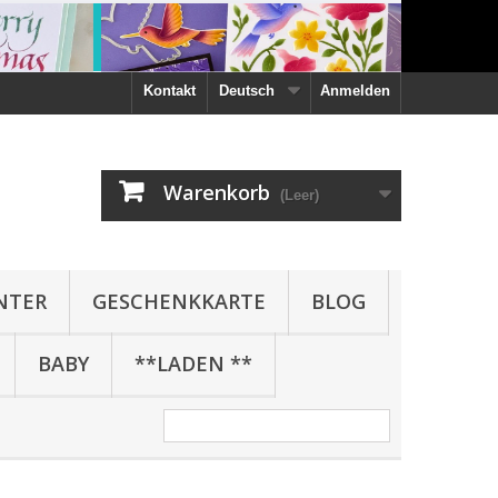
Kontakt
Deutsch
Anmelden
Warenkorb
(Leer)
NTER
GESCHENKKARTE
BLOG
BABY
**LADEN **