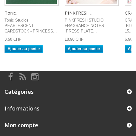
Tonic...
PINKFRESH...
CRAFT
Tonic Studios
PINKFRESH STUDIO
CRAF
PEARLESCENT
FRAGRANCE NOTES
BLOO
CARDSTOCK - PRINCESS...
PRESS PLATE...
15...
3.50 CHF
18.90 CHF
6.90 
Ajouter au panier
Ajouter au panier
Ajou
Catégories
Informations
Mon compte