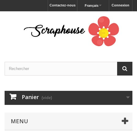
Contactez-nous
Connexion
Français
Panier
(vide)
MENU