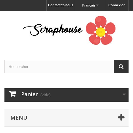
Contactez-nous
Connexion
Français
Panier
(vide)
MENU