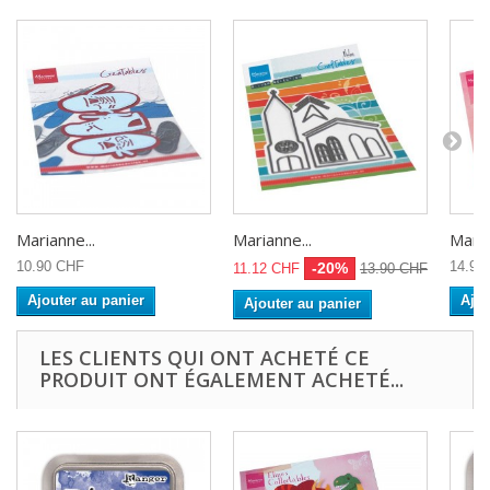
Marianne...
Marianne...
Maria
10.90 CHF
14.90
-20%
11.12 CHF
13.90 CHF
Ajouter au panier
Ajou
Ajouter au panier
LES CLIENTS QUI ONT ACHETÉ CE
PRODUIT ONT ÉGALEMENT ACHETÉ...