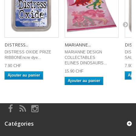
DISTRESS...
MARIANNE...
DISTR
DISTRESS OXIDE PRIZE
MARIANNE DESIGN
DIST
RIBBONEncre dye...
COLLECTABLES
SALV
ELINES DINOSAURS...
7.90 CHF
7.90 
15.90 CHF
Ajouter au panier
Ajou
Ajouter au panier
Catégories