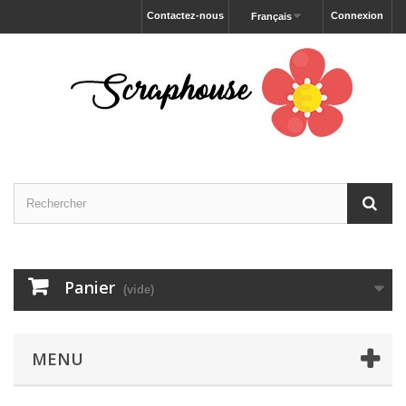
Contactez-nous
Connexion
Français
Panier
(vide)
MENU