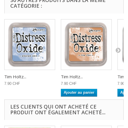
30 AUTRES PRODUITS DANS LA MÊME
CATÉGORIE :
Tim Holtz...
Tim Holtz...
Tim H
7.90 CHF
7.90 CHF
7.90 
Ajouter au panier
Ajou
LES CLIENTS QUI ONT ACHETÉ CE
PRODUIT ONT ÉGALEMENT ACHETÉ...