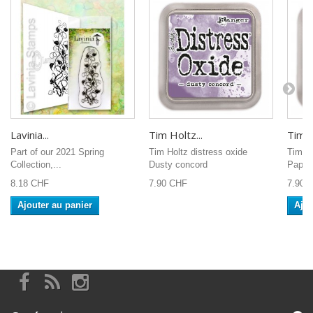
Lavinia...
Tim Holtz...
Tim H
Part of our 2021 Spring
Tim Holtz distress oxide
Tim Ho
Collection,...
Dusty concord
Paper
8.18 CHF
7.90 CHF
7.90 
Ajouter au panier
Ajou