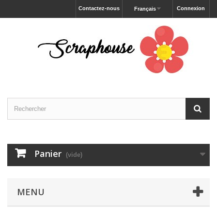
Contactez-nous
Connexion
Français
Panier
(vide)
MENU