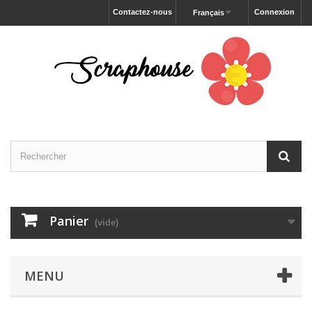
Contactez-nous
Connexion
Français
Panier
(vide)
MENU