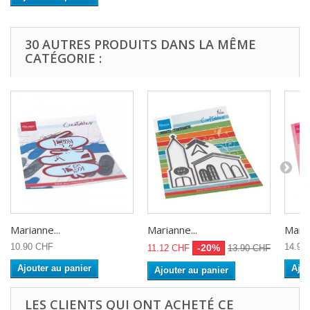
30 AUTRES PRODUITS DANS LA MÊME
CATÉGORIE :
Marianne...
Marianne...
Maria
10.90 CHF
14.90
-20%
11.12 CHF
13.90 CHF
Ajouter au panier
Ajou
Ajouter au panier
LES CLIENTS QUI ONT ACHETÉ CE