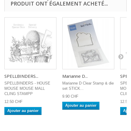
PRODUIT ONT ÉGALEMENT ACHETÉ...
SPELLBINDERS...
Marianne D...
SPEL
SPELLBINDERS - HOUSE
Marianne D Clear Stamp & die
SPEL
MOUSE MOUSE MALL
set STICK...
MOUS
CLING STAMPP
CLING
9.90 CHF
12.50 CHF
12.50
Ajouter au panier
Ajouter au panier
Ajou