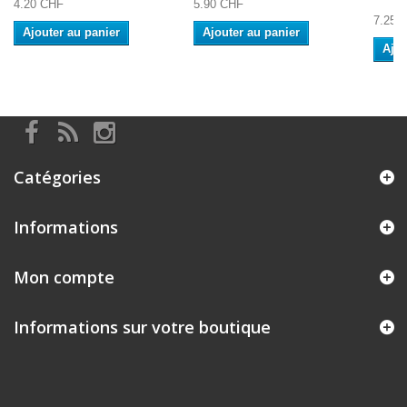
4.20 CHF
5.90 CHF
7.25 
Ajouter au panier
Ajouter au panier
Ajou
Catégories
Informations
Mon compte
Informations sur votre boutique