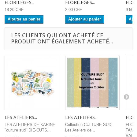
FLORILEGES...
FLORILEGES...
FLOR
18.20 CHF
2.00 CHF
9.50 
Ajouter au panier
Ajouter au panier
Ajou
LES CLIENTS QUI ONT ACHETÉ CE
PRODUIT ONT ÉGALEMENT ACHETÉ...
LES ATELIERS...
LES ATELIERS...
FLOR
LES ATELIERS DE KARINE
Collection CULTURE SUD -
FLOR
"culture sud" DIE-CUTS...
Les Ateliers de...
TAMP
RAISO