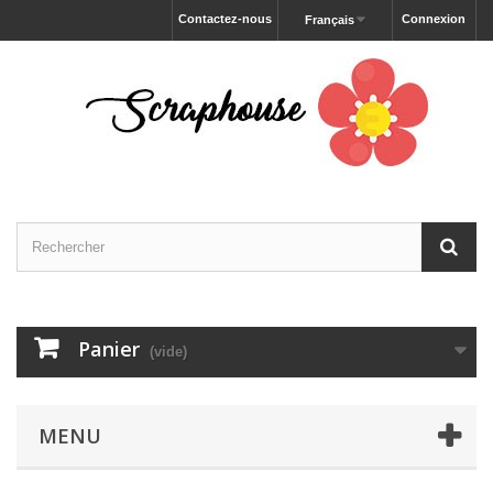
Contactez-nous
Connexion
Français
Panier
(vide)
MENU