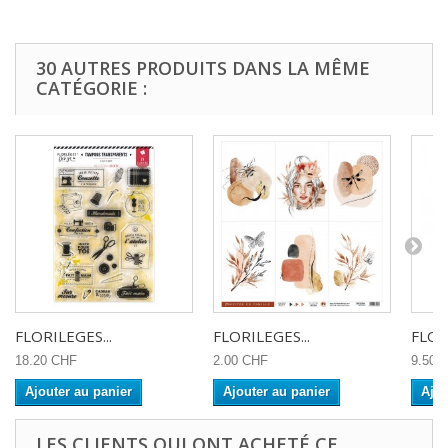
30 AUTRES PRODUITS DANS LA MÊME
CATÉGORIE :
FLORILEGES...
FLORILEGES...
FLOR
18.20 CHF
2.00 CHF
9.50 
Ajouter au panier
Ajouter au panier
Ajou
LES CLIENTS QUI ONT ACHETÉ CE