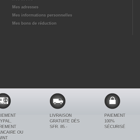
Mes adresses
Mes informations personnelles
Mes bons de réduction
AIEMENT
LIVRAISON
PAIEMENT
YPAL,
GRATUITE DÈS
100%
IREMENT
SFR. 85.-
SÉCURISÉ
ANCAIRE OU
WINT