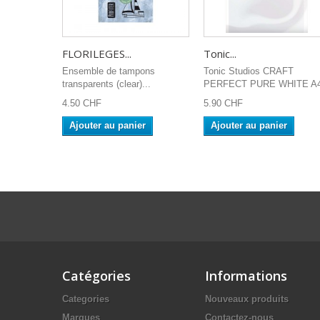
FLORILEGES...
Tonic...
Ensemble de tampons
Tonic Studios CRAFT
transparents (clear)...
PERFECT PURE WHITE A4
4.50 CHF
5.90 CHF
Ajouter au panier
Ajouter au panier
Catégories
Informations
Categories
Nouveaux produits
Marques
Contactez-nous