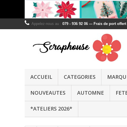
Appelez-nous au :
079 - 936 92 06 --- Frais de port offer
ACCUEIL
CATEGORIES
MARQU
NOUVEAUTES
AUTOMNE
FET
*ATELIERS 2026*