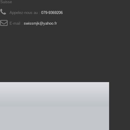
Suisse
Appelez-nous au :
079-9369206
E-mail :
swissmjk@yahoo.fr