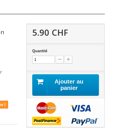
5.90 CHF
on
Quantité
r
Ajouter au
panier
es !