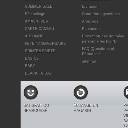
SUMMER SALE
Livraison
Déstockage
Conditions générales
XMAS/HIVER
A propos
CARTE CADEAU
Paiements
AUTOMNE
Protection des données
personnelles RGPD
FETE / ANNIVERSAIRE
FAQ (Questions et
PRINTEMPS/ETE
Réponses)
BASICS
sitemap
BABY
BLACK FRIDAY
SATISFAIT OU
ÉCHANGE EN
P
REMBOURSÉ
MAGASIN
PA
V
B
T