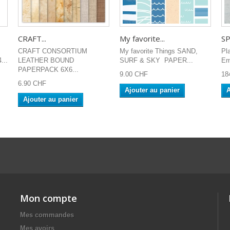
CRAFT...
My favorite...
SP
CRAFT CONSORTIUM
My favorite Things SAND,
Pl
...
LEATHER BOUND
SURF & SKY PAPER...
Em
PAPERPACK 6X6...
9.00 CHF
18
6.90 CHF
Ajouter au panier
A
Ajouter au panier
Mon compte
Mes commandes
Mes avoirs