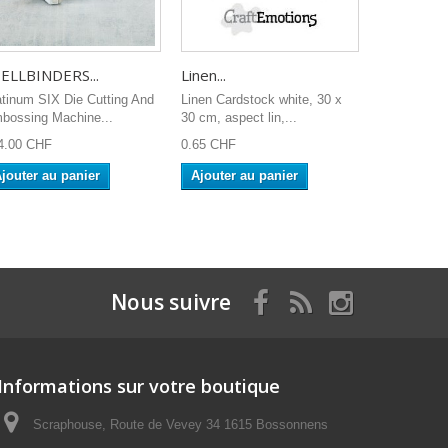
ELLBINDERS...
Linen...
atinum SIX Die Cutting And
Linen Cardstock white, 30 x
bossing Machine...
30 cm, aspect lin,...
4.00 CHF
0.65 CHF
jouter au panier
Ajouter au panier
Nous suivre
Informations sur votre boutique
Scraphouse, Route de Vevey 34 1615 Bossonnens