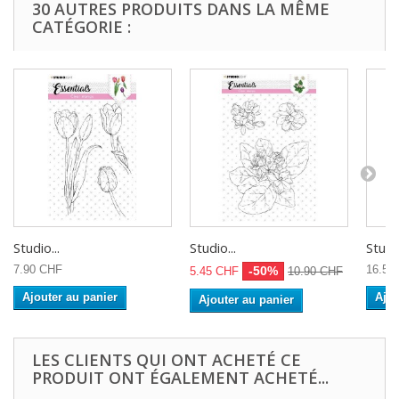
30 AUTRES PRODUITS DANS LA MÊME
CATÉGORIE :
Studio...
Studio...
Studio
7.90 CHF
16.50
-50%
5.45 CHF
10.90 CHF
Ajouter au panier
Ajou
Ajouter au panier
LES CLIENTS QUI ONT ACHETÉ CE
PRODUIT ONT ÉGALEMENT ACHETÉ...