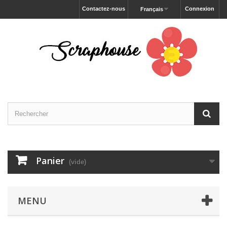
Contactez-nous
Connexion
Français
Panier
(vide)
MENU