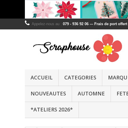
Appelez-nous au :
079 - 936 92 06 --- Frais de port offer
ACCUEIL
CATEGORIES
MARQU
NOUVEAUTES
AUTOMNE
FET
*ATELIERS 2026*