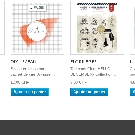
DIY - SCEAU...
FLORILEGES...
Lav
Sceau en laiton pour
Tampons Clear HELLO
Co
cachet de cire. A visser...
DECEMBER• Collection...
poc
12.00 CHF
9.90 CHF
4.
Ajouter au panier
Ajouter au panier
A