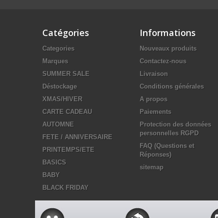
Catégories
Informations
Categories
Nouveaux produits
Marques
Contactez-nous
SUMMER SALE
Livraison
Déstockage
Conditions générales
XMAS/HIVER
A propos
CARTE CADEAU
Paiements
AUTOMNE
Protection des données
personnelles RGPD
FETE / ANNIVERSAIRE
FAQ (Questions et
PRINTEMPS/ETE
Réponses)
BASICS
sitemap
BABY
BLACK FRIDAY