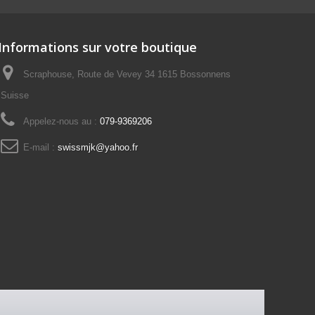
Informations sur votre boutique
Scraphouse, Route de Vevey 34 1615 Bossonnens
Suisse
Appelez-nous au :
079-9369206
E-mail :
swissmjk@yahoo.fr