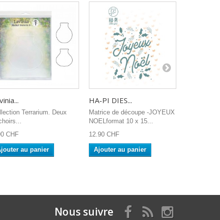
inia...
HA-PI DIES...
Studio Ligh
llection Terrarium. Deux
Matrice de découpe -JOYEUX
Studio Lig
hoirs...
NOELformat 10 x 15...
SENDING J
140x140m
90 CHF
12.90 CHF
8.90 CHF
jouter au panier
Ajouter au panier
Ajouter a
Nous suivre