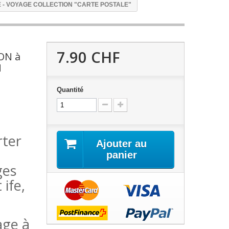
E - VOYAGE COLLECTION "CARTE POSTALE"
7.90 CHF
ON à
N
Quantité
rter
Ajouter au
panier
ges
ife,
age à