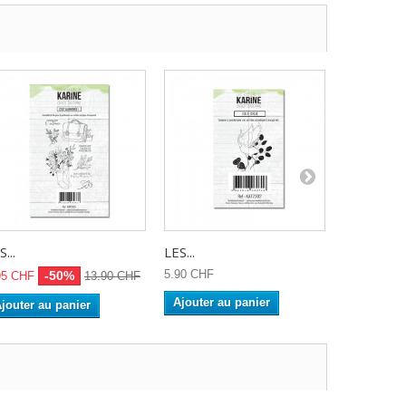
...
LES...
LES...
5.90 CHF
6.50 CHF
-50%
95 CHF
13.90 CHF
Ajouter au panier
Ajouter a
jouter au panier