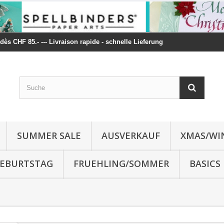
t dès CHF 85.- --- Livraison rapide - schnelle Lieferung
SUMMER SALE
AUSVERKAUF
XMAS/WI
 GEBURTSTAG
FRUEHLING/SOMMER
BASICS