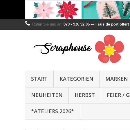
Rufen Sie uns an:
079 - 936 92 06 --- Frais de port offer
START
KATEGORIEN
MARKEN
NEUHEITEN
HERBST
FEIER /
*ATELIERS 2026*