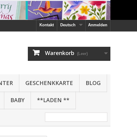
Kontakt
Deutsch
Anmelden
Warenkorb
(Leer)
NTER
GESCHENKKARTE
BLOG
BABY
**LADEN **