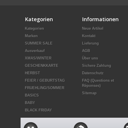
Kategorien
Informationen
Kategorien
Neue Artikel
Marken
Kontakt
SUMMER SALE
Lieferung
Ausverkauf
AGB
XMAS/WINTER
Über uns
GESCHENKKARTE
Sichere Zahlung
HERBST
Datenschutz
FEIER / GEBURTSTAG
FAQ (Questions et
Réponses)
FRUEHLING/SOMMER
Sitemap
BASICS
BABY
BLACK FRIDAY