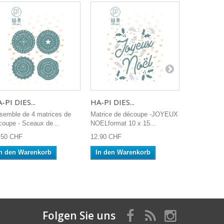
-PI DIES...
HA-PI DIES...
DIY - SCEA
semble de 4 matrices de
Matrice de découpe -JOYEUX
Sceau en la
coupe - Sceaux de...
NOELformat 10 x 15...
de cire. A vi
.50 CHF
12.90 CHF
12.00 CHF
n den Warenkorb
In den Warenkorb
In den W
Folgen Sie uns