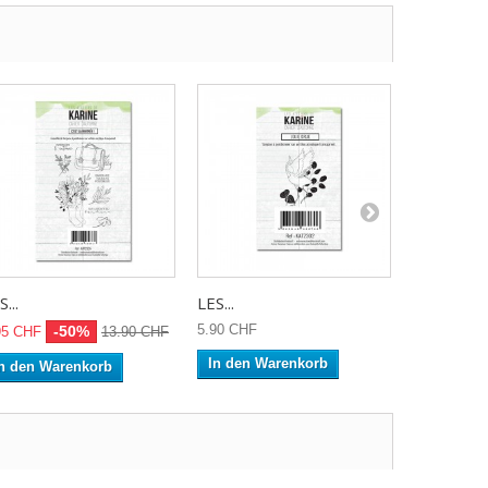
...
LES...
LES...
5.90 CHF
6.50 CHF
-50%
95 CHF
13.90 CHF
In den Warenkorb
In den W
n den Warenkorb