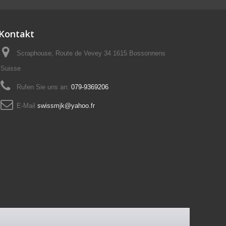
Kontakt
Scraphouse, Route de Vevey 34 1615 Bossonnens
Suisse
Rufen Sie uns an:
079-9369206
E-Mail
swissmjk@yahoo.fr