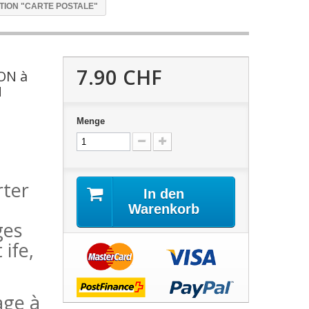
CTION "CARTE POSTALE"
7.90 CHF
ON à
N
Menge
rter
In den
Warenkorb
ges
ife,
age à