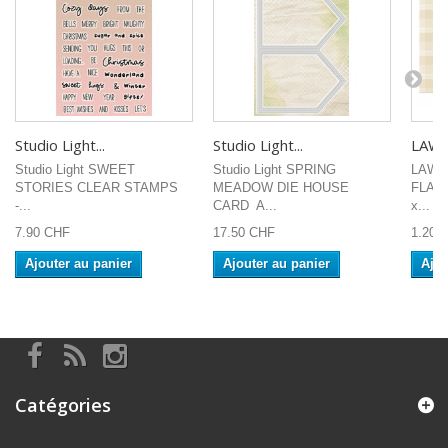
Studio Light...
Studio Light...
LAWN
Studio Light SWEET
Studio Light SPRING
LAWN
STORIES CLEAR STAMPS
MEADOW DIE HOUSE
FLANN
-...
CARD A...
x...
7.90 CHF
17.50 CHF
1.20 
Ajouter au panier
Ajouter au panier
Ajou
Catégories