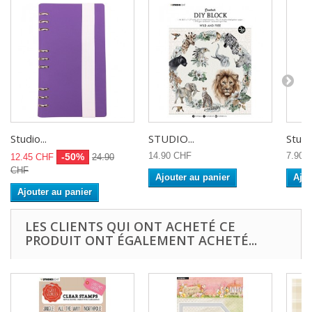
Studio...
STUDIO...
Studio
14.90 CHF
7.90 
-50%
12.45 CHF
24.90
CHF
Ajouter au panier
Ajou
Ajouter au panier
LES CLIENTS QUI ONT ACHETÉ CE
PRODUIT ONT ÉGALEMENT ACHETÉ...