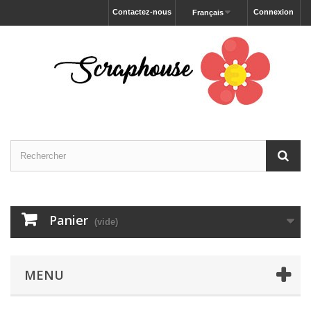
Contactez-nous
Connexion
Français
Panier
(vide)
MENU