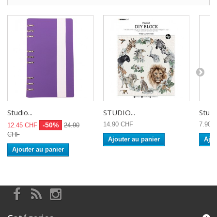
Studio...
STUDIO...
Studio
14.90 CHF
7.90 
-50%
12.45 CHF
24.90
CHF
Ajouter au panier
Ajou
Ajouter au panier