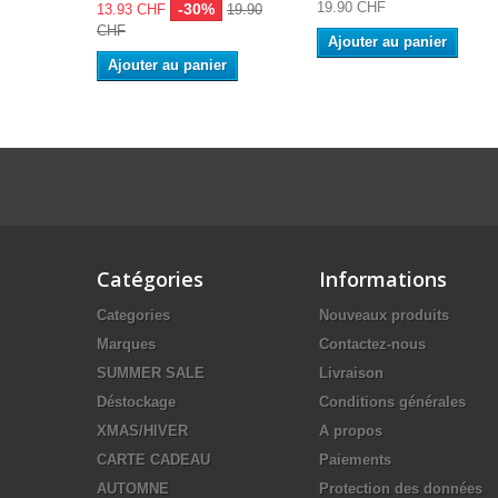
19.90 CHF
-30%
13.93 CHF
19.90
CHF
Ajouter au panier
Ajouter au panier
Catégories
Informations
Categories
Nouveaux produits
Marques
Contactez-nous
SUMMER SALE
Livraison
Déstockage
Conditions générales
XMAS/HIVER
A propos
CARTE CADEAU
Paiements
AUTOMNE
Protection des données