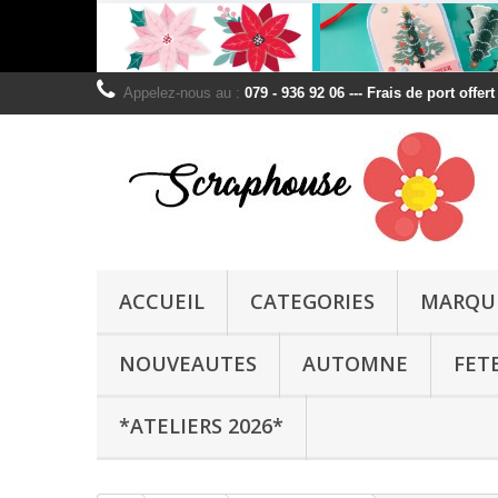
Appelez-nous au :
079 - 936 92 06 --- Frais de port offer
ACCUEIL
CATEGORIES
MARQU
NOUVEAUTES
AUTOMNE
FET
*ATELIERS 2026*