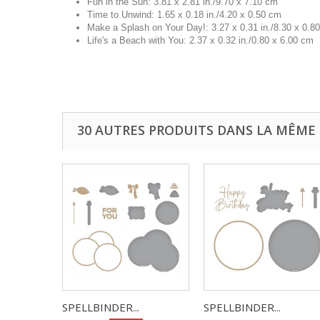
Fun in the Sun: 3.81 x 2.81 in./9.70 x 7.10 cm
Time to Unwind: 1.65 x 0.18 in./4.20 x 0.50 cm
Make a Splash on Your Day!: 3.27 x 0.31 in./8.30 x 0.8
Life's a Beach with You: 2.37 x 0.32 in./0.80 x 6.00 cm
30 AUTRES PRODUITS DANS LA MÊME 
SPELLBINDER...
SPELLBINDER...