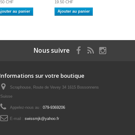
.50 CHF
19.50 CHF
23.90 CHF
jouter au panier
Ajouter au panier
Ajouter a
Nous suivre
Informations sur votre boutique
Scraphouse, Route de Vevey 34 1615 Bossonnens
Suisse
Appelez-nous au :
079-9369206
E-mail :
swissmjk@yahoo.fr