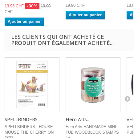
19.90 CHF
18.90
-30%
13.93 CHF
19.90
CHF
Ajouter au panier
Ajou
Ajouter au panier
LES CLIENTS QUI ONT ACHETÉ CE
PRODUIT ONT ÉGALEMENT ACHETÉ...
SPELLBINDERS...
Hero Arts...
VERSA
SPELLBINDERS - HOUSE
Hero Arts HANDMADE MINI
VERS
MOUSE THE CHERRY ON
TUB WOODBLOCK STAMPS
PURPL
TOP...
Le...