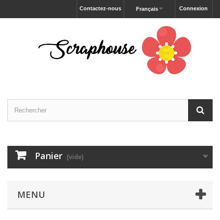
Contactez-nous
Connexion
Français
Panier
(vide)
MENU