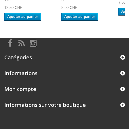
7.50 
12.50 CHF
8.90 CHF
Ajou
Ajouter au panier
Ajouter au panier
Catégories
Informations
Mon compte
Informations sur votre boutique