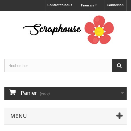
Contactez-nous
Connexion
Français
Panier
(vide)
MENU