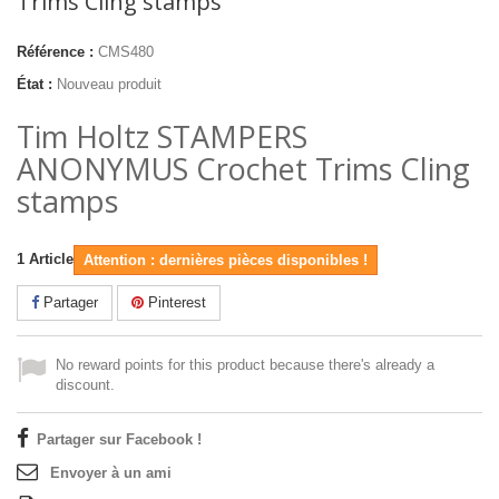
Trims Cling stamps
Référence :
CMS480
État :
Nouveau produit
Tim Holtz STAMPERS
ANONYMUS Crochet Trims Cling
stamps
1
Article
Attention : dernières pièces disponibles !
Partager
Pinterest
No reward points for this product because there's already a
discount.
Partager sur Facebook !
Envoyer à un ami