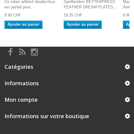
Ce ruban adhésif double-face
Spellbinders BETTERPRESS
Mask 
est parfait pour...
FEATHER DREAM PLATES...
Atelie
8.90 CHF
19.25 CHF
6.90 
Ajouter au panier
Ajouter au panier
Ajou
Catégories
Informations
Mon compte
Informations sur votre boutique