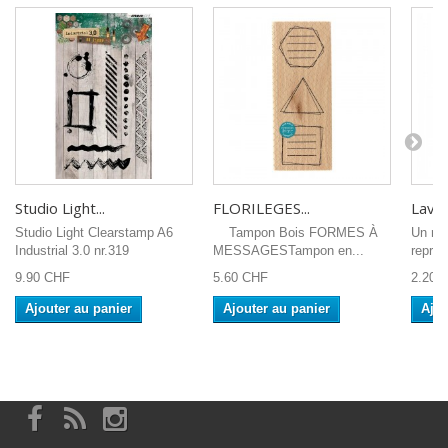
Studio Light...
FLORILEGES...
Lavini
Studio Light Clearstamp A6
Tampon Bois FORMES À
Un min
Industrial 3.0 nr.319
MESSAGESTampon en...
représ
9.90 CHF
5.60 CHF
2.20 
Ajouter au panier
Ajouter au panier
Ajou