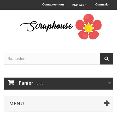
Contactez-nous
Connexion
Français
Panier
(vide)
MENU