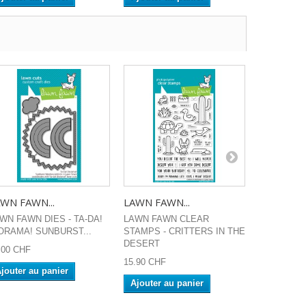
WN FAWN...
LAWN FAWN...
LAWN FAW
WN FAWN DIES - TA-DA!
LAWN FAWN CLEAR
LAWN FAW
ORAMA! SUNBURST...
STAMPS - CRITTERS IN THE
HILLSIDE
DESERT
.00 CHF
14.50 CHF
15.90 CHF
jouter au panier
Ajouter a
Ajouter au panier