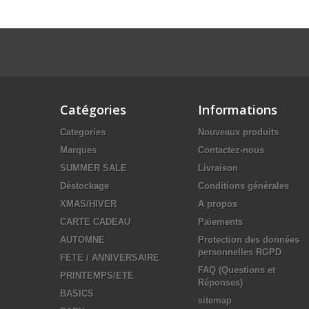
Catégories
Informations
Categories
Nouveaux produits
Marques
Contactez-nous
SUMMER SALE
Livraison
Déstockage
Conditions générales
XMAS/HIVER
A propos
CARTE CADEAU
Paiements
AUTOMNE
Protection des données
personnelles RGPD
FETE / ANNIVERSAIRE
FAQ (Questions et
PRINTEMPS/ETE
Réponses)
BASICS
sitemap