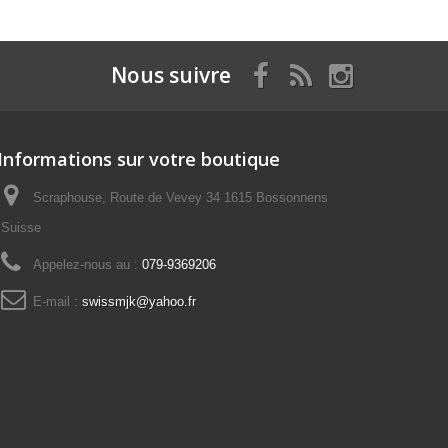
Nous suivre
Informations sur votre boutique
Scraphouse, Route de Vevey 34 1615 Bossonnens
Suisse
Appelez-nous au :
079-9369206
E-mail :
swissmjk@yahoo.fr