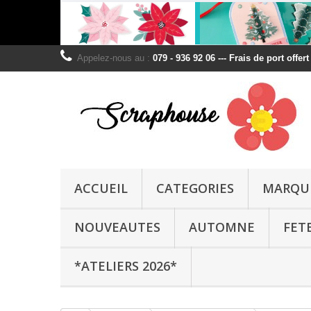
Appelez-nous au :
079 - 936 92 06 --- Frais de port offer
ACCUEIL
CATEGORIES
MARQU
NOUVEAUTES
AUTOMNE
FET
*ATELIERS 2026*