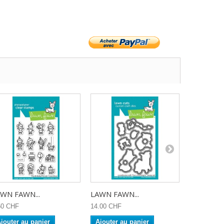
WN FAWN...
LAWN FAWN...
LAWN FAW
50 CHF
14.00 CHF
16.90 CHF
jouter au panier
Ajouter au panier
Ajouter a