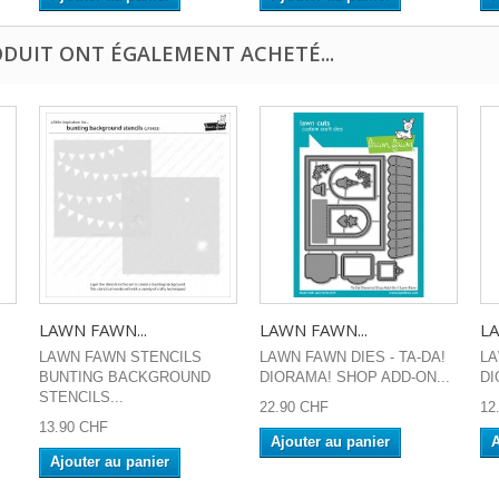
ODUIT ONT ÉGALEMENT ACHETÉ...
LAWN FAWN...
LAWN FAWN...
LA
LAWN FAWN STENCILS
LAWN FAWN DIES - TA-DA!
LA
BUNTING BACKGROUND
DIORAMA! SHOP ADD-ON...
DI
STENCILS...
22.90 CHF
12
13.90 CHF
Ajouter au panier
A
Ajouter au panier