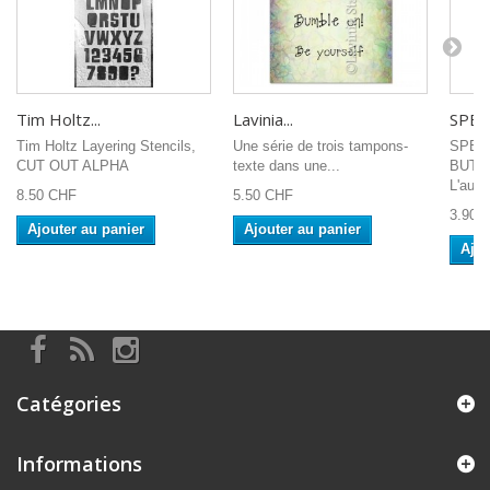
Tim Holtz...
Lavinia...
SPEL
Tim Holtz Layering Stencils,
Une série de trois tampons-
SPEL
CUT OUT ALPHA
texte dans une...
BUTT
L'autoc
8.50 CHF
5.50 CHF
3.90 
Ajouter au panier
Ajouter au panier
Ajou
Catégories
Informations