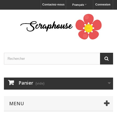
Contactez-nous
Connexion
Français
Panier
(vide)
MENU