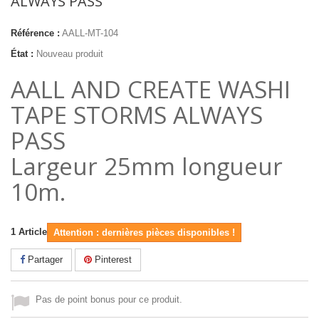
ALWAYS PASS
Référence :
AALL-MT-104
État :
Nouveau produit
AALL AND CREATE WASHI
TAPE STORMS ALWAYS
PASS
Largeur 25mm longueur
10m.
1
Article
Attention : dernières pièces disponibles !
Partager
Pinterest
Pas de point bonus pour ce produit.