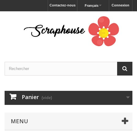
Contactez-nous
Connexion
Français
Panier
(vide)
MENU