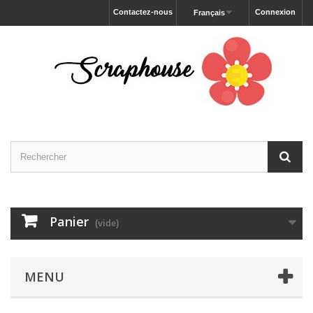
Contactez-nous
Connexion
Français
Panier
(vide)
MENU