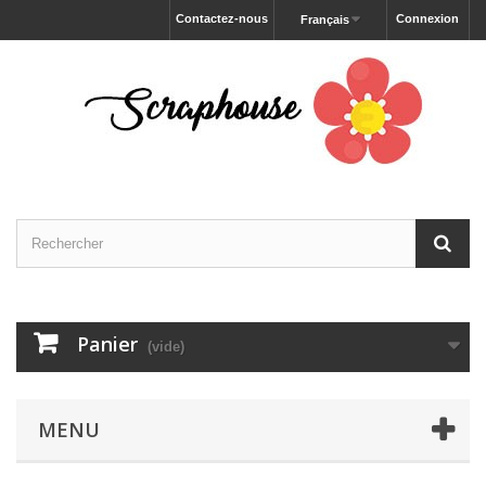
Contactez-nous
Connexion
Français
Panier
(vide)
MENU