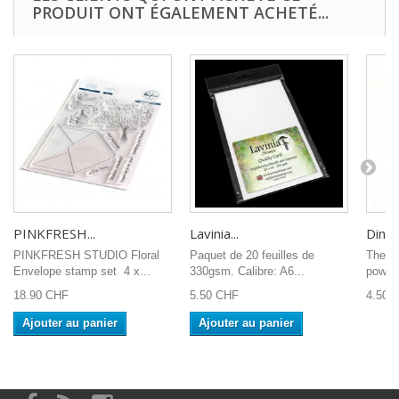
PRODUIT ONT ÉGALEMENT ACHETÉ...
PINKFRESH...
Lavinia...
Dinkle
PINKFRESH STUDIO Floral
Paquet de 20 feuilles de
The su
Envelope stamp set 4 x...
330gsm. Calibre: A6...
powder
18.90 CHF
5.50 CHF
4.50 
Ajouter au panier
Ajouter au panier