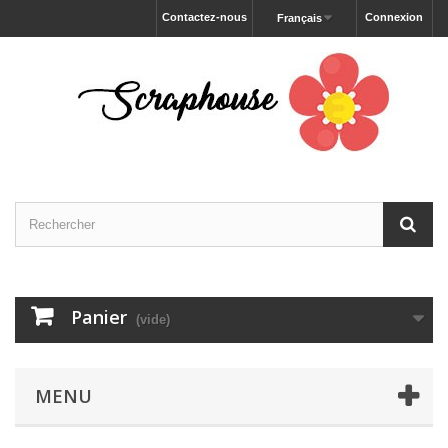
Contactez-nous
Connexion
Français
Panier
(vide)
MENU