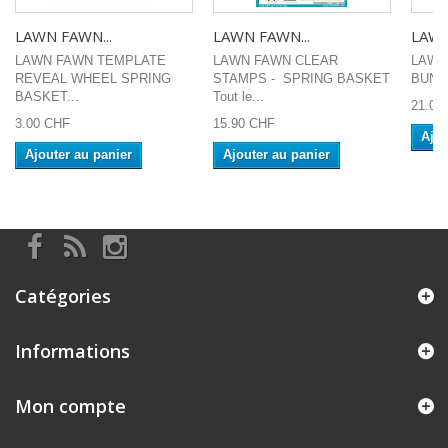
LAWN FAWN...
LAWN FAWN...
LAWN
LAWN FAWN TEMPLATE
LAWN FAWN CLEAR
LAWN
REVEAL WHEEL SPRING
STAMPS - SPRING BASKET
BUNN
BASKET...
Tout le...
21.00
3.00 CHF
15.90 CHF
Ajou
Ajouter au panier
Ajouter au panier
Catégories
Informations
Mon compte