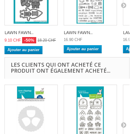
LAWN FAWN...
LAWN FAWN...
LAWN
16.90 CHF
16.90
-50%
9.10 CHF
18.20 CHF
Ajouter au panier
Ajou
Ajouter au panier
LES CLIENTS QUI ONT ACHETÉ CE
PRODUIT ONT ÉGALEMENT ACHETÉ...