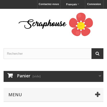
Contactez-nous
Connexion
Français
Panier
(vide)
MENU