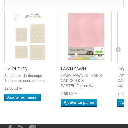
HA-PI DIES...
LAWN FAWN...
LAWN
4 matrices de découpe -
LAWN FAWN SHIMMER
LAWN
Timbres et cadresformat...
CARDSTOCK
CARD
PASTEL Format A4,...
A4,...
12.90 CHF
7.50 CHF
7.50 
Ajouter au panier
Ajouter au panier
Ajou