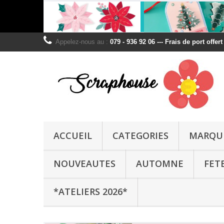
Appelez-nous au :
079 - 936 92 06 --- Frais de port offer
ACCUEIL
CATEGORIES
MARQU
NOUVEAUTES
AUTOMNE
FET
*ATELIERS 2026*