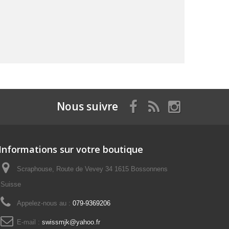
Nous suivre
Informations sur votre boutique
Scraphouse, Route de Vevey 34 1615 Bossonnens
Suisse
Appelez-nous au :
079-9369206
E-mail :
swissmjk@yahoo.fr