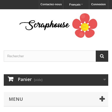
Contactez-nous
Connexion
Français
Panier
(vide)
MENU