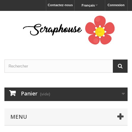
Contactez-nous
Connexion
Français
Panier
(vide)
MENU