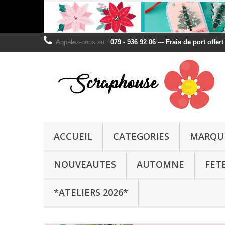
Appelez-nous au :
079 - 936 92 06 --- Frais de port offer
ACCUEIL
CATEGORIES
MARQU
NOUVEAUTES
AUTOMNE
FET
*ATELIERS 2026*