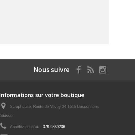
Nous suivre
Informations sur votre boutique
Scraphouse, Route de Vevey 34 1615 Bossonnens
Suisse
Appelez-nous au :
079-9369206