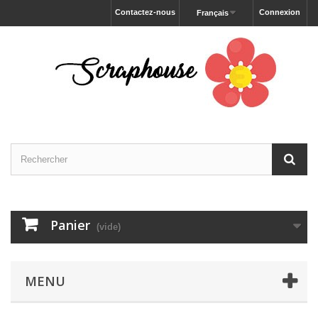
Contactez-nous
Connexion
Français
Panier
(vide)
MENU