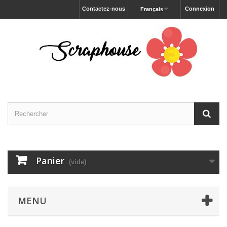
Contactez-nous
Connexion
Français
Panier
(vide)
MENU