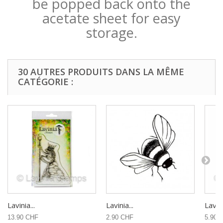
be popped back onto the
acetate sheet for easy
storage.
30 AUTRES PRODUITS DANS LA MÊME
CATÉGORIE :
Lavinia...
Lavinia...
Lavini
13.90 CHF
2.90 CHF
5.90 