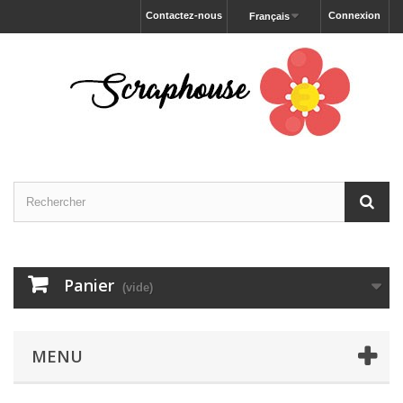
Contactez-nous
Connexion
Français
Panier
(vide)
MENU