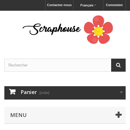
Contactez-nous
Connexion
Français
Panier
(vide)
MENU