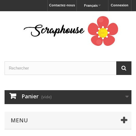
Contactez-nous
Connexion
Français
Panier
(vide)
MENU