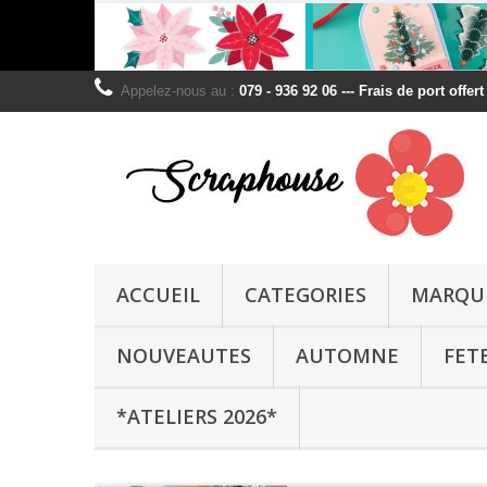
Appelez-nous au :
079 - 936 92 06 --- Frais de port offer
ACCUEIL
CATEGORIES
MARQU
NOUVEAUTES
AUTOMNE
FET
*ATELIERS 2026*