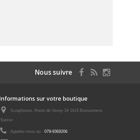
Nous suivre
Informations sur votre boutique
Scraphouse, Route de Vevey 34 1615 Bossonnens
Suisse
Appelez-nous au :
079-9369206