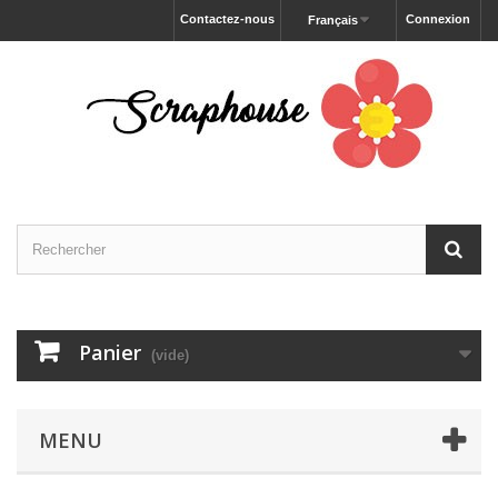
Contactez-nous
Connexion
Français
Panier
(vide)
MENU