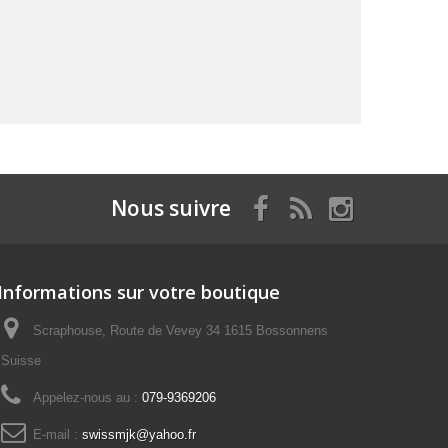
Nous suivre
Informations sur votre boutique
Scraphouse, Route de Vevey 34 1615 Bossonnens
Suisse
Appelez-nous au :
079-9369206
E-mail :
swissmjk@yahoo.fr