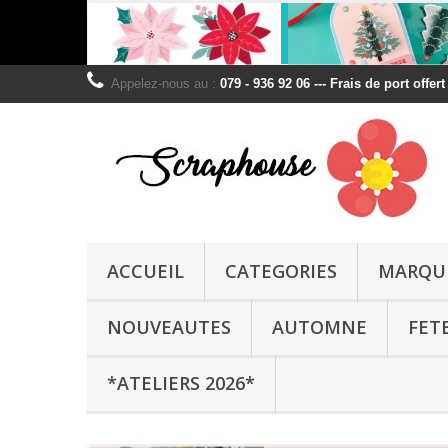
Appelez-nous au :
079 - 936 92 06 --- Frais de port offer
ACCUEIL
CATEGORIES
MARQU
NOUVEAUTES
AUTOMNE
FET
*ATELIERS 2026*