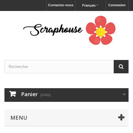
Contactez-nous
Connexion
Français
Panier
(vide)
MENU