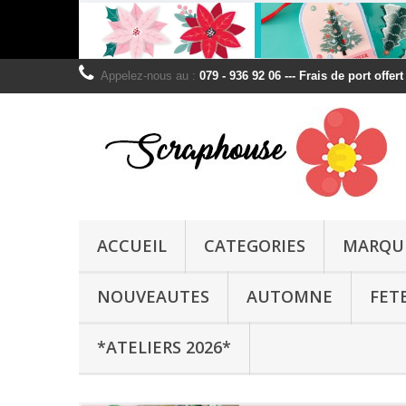
Appelez-nous au :
079 - 936 92 06 --- Frais de port offer
ACCUEIL
CATEGORIES
MARQU
NOUVEAUTES
AUTOMNE
FET
*ATELIERS 2026*