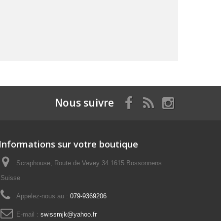
Nous suivre
Informations sur votre boutique
Scraphouse, Route de Vevey 34 1615 Bossonnens
Suisse
Appelez-nous au :
079-9369206
E-mail :
swissmjk@yahoo.fr