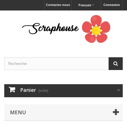
Contactez-nous
Connexion
Français
Panier
(vide)
MENU